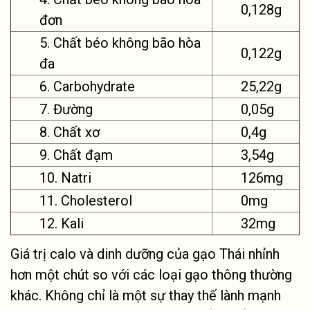
0,128g
đơn
5. Chất béo không
bão hòa
0,122g
đa
6. Carbohydrate
25,22g
7. Đường
0,05g
8. Chất xơ
0,4g
9. Chất đạm
3,54g
10. Natri
126mg
11. Cholesterol
0mg
12. Kali
32mg
Giá trị calo và dinh dưỡng của gạo Thái nhỉnh
hơn một chút so với các loại gạo thông thường
khác. Không chỉ là một sự thay thế lành mạnh