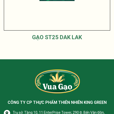
GẠO ST25 DAK LAK
CÔNG TY CP THỰC PHẨM THIÊN NHIÊN
KING GREEN
Trụ sở: Tầng 10, 11 EnterPrise Tower, 290 Đ. Bến Vân Đồn,